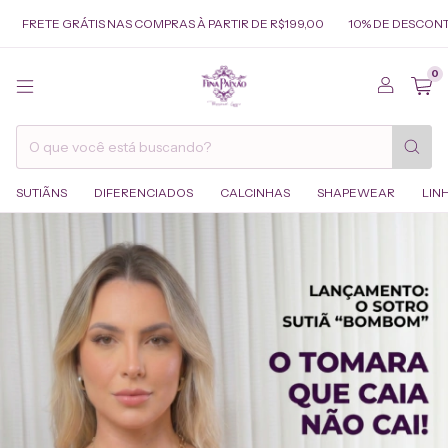
TIS NAS COMPRAS À PARTIR DE R$199,00
10% DE DESCONTO USANDO O 
0
SUTIÃNS
DIFERENCIADOS
CALCINHAS
SHAPEWEAR
LIN