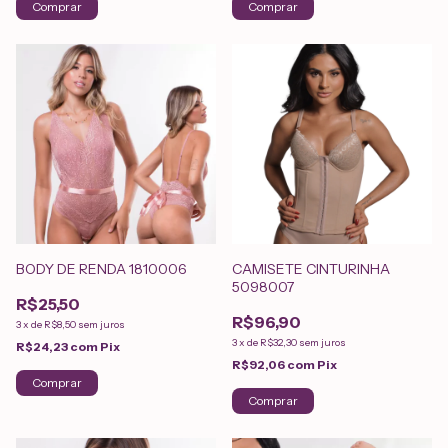
Comprar
Comprar
BODY DE RENDA 1810006
CAMISETE CINTURINHA
5098007
R$25,50
R$96,90
3
x
de
R$8,50
sem juros
3
x
de
R$32,30
sem juros
R$24,23
com
Pix
R$92,06
com
Pix
Comprar
Comprar