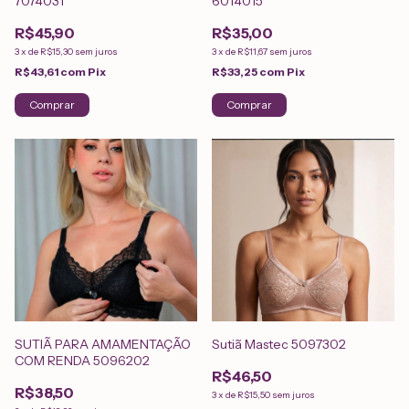
7074031
6014015
R$45,90
R$35,00
3
x
de
R$15,30
sem juros
3
x
de
R$11,67
sem juros
R$43,61
com
Pix
R$33,25
com
Pix
Comprar
Comprar
SUTIÃ PARA AMAMENTAÇÃO
Sutiã Mastec 5097302
COM RENDA 5096202
R$46,50
R$38,50
3
x
de
R$15,50
sem juros