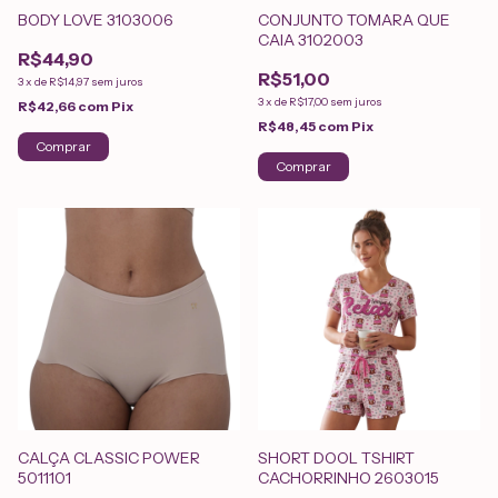
BODY LOVE 3103006
CONJUNTO TOMARA QUE
CAIA 3102003
R$44,90
R$51,00
3
x
de
R$14,97
sem juros
3
x
de
R$17,00
sem juros
R$42,66
com
Pix
R$48,45
com
Pix
Comprar
Comprar
CALÇA CLASSIC POWER
SHORT DOOL TSHIRT
5011101
CACHORRINHO 2603015