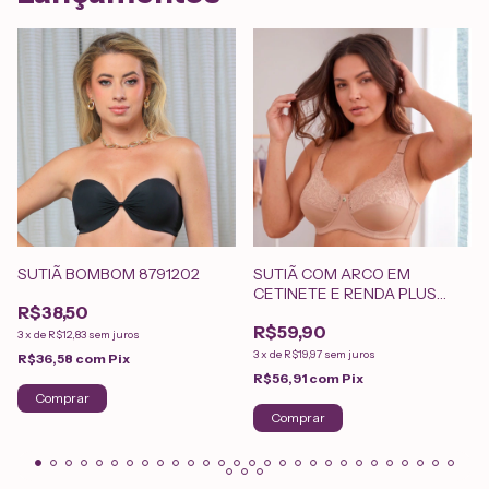
SUTIÃ BOMBOM 8791202
SUTIÃ COM ARCO EM
CETINETE E RENDA PLUS
R$38,50
SIZE 5084302
R$59,90
3
x
de
R$12,83
sem juros
3
x
de
R$19,97
sem juros
R$36,58
com
Pix
R$56,91
com
Pix
Comprar
Comprar