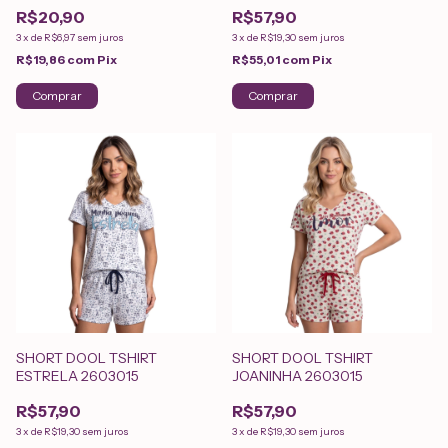
R$20,90
R$57,90
3
x
de
R$6,97
sem juros
3
x
de
R$19,30
sem juros
R$19,86
com
Pix
R$55,01
com
Pix
Comprar
Comprar
SHORT DOOL TSHIRT
SHORT DOOL TSHIRT
ESTRELA 2603015
JOANINHA 2603015
R$57,90
R$57,90
3
x
de
R$19,30
sem juros
3
x
de
R$19,30
sem juros