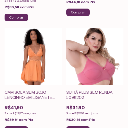
3
x
de
R$12,83
sem juros
R$44,18
com
Pix
R$36,58
com
Pix
Comprar
Comprar
CAMISOLA SEM BOJO
SUTIÃ PLUS SEM RENDA
LENCINHO EM LIGANETE
5098202
COM RENDA 1812031
R$41,90
R$31,90
3
x
de
R$13,97
sem juros
3
x
de
R$10,63
sem juros
R$39,81
com
Pix
R$30,31
com
Pix