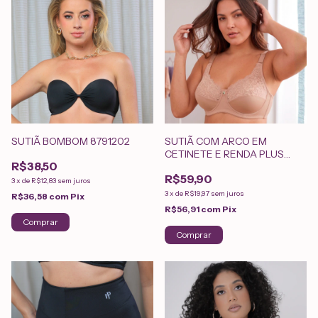
SUTIÃ BOMBOM 8791202
SUTIÃ COM ARCO EM
CETINETE E RENDA PLUS
R$38,50
SIZE 5084302
R$59,90
3
x
de
R$12,83
sem juros
3
x
de
R$19,97
sem juros
R$36,58
com
Pix
R$56,91
com
Pix
Comprar
Comprar