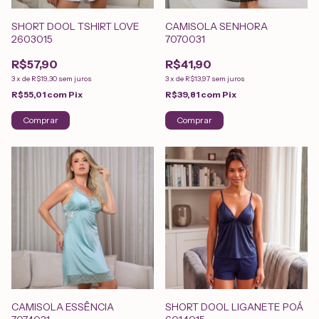
SHORT DOOL TSHIRT LOVE
CAMISOLA SENHORA
2603015
7070031
R$57,90
R$41,90
3
x
de
R$19,30
sem juros
3
x
de
R$13,97
sem juros
R$55,01
com
Pix
R$39,81
com
Pix
Comprar
Comprar
CAMISOLA ESSÊNCIA
SHORT DOOL LIGANETE POÁ