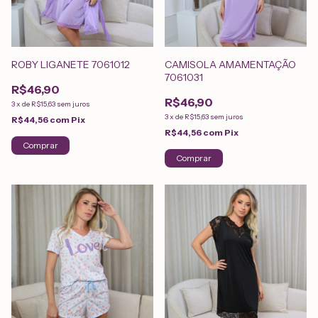
ROBY LIGANETE 7061012
CAMISOLA AMAMENTAÇÃO
7061031
R$46,90
R$46,90
3
x
de
R$15,63
sem juros
3
x
de
R$15,63
sem juros
R$44,56
com
Pix
R$44,56
com
Pix
Comprar
Comprar