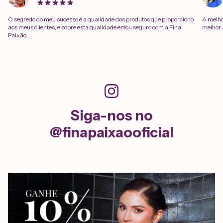
O segredo do meu sucesso é a qualidade dos produtos que proporciono
A melhor
aos meus clientes, e sobre esta qualidade estou seguro com a Fina
melhor a
Paixão...
Siga-nos no
@finapaixaooficial