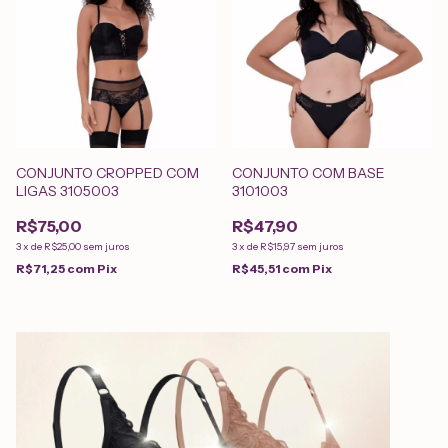
CONJUNTO CROPPED COM
CONJUNTO COM BASE
LIGAS 3105003
3101003
R$75,00
R$47,90
3
x
de
R$25,00
sem juros
3
x
de
R$15,97
sem juros
R$71,25
com
Pix
R$45,51
com
Pix