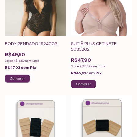
BODY RENDADO 1924006
SUTIÃ PLUS CETINETE
5083202
R$49,50
R$47,90
3
x
de
R$16,50
sem juros
3
x
de
R$15,97
sem juros
R$47,03
com
Pix
R$45,51
com
Pix
Comprar
Comprar