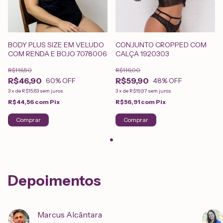
BODY PLUS SIZE EM VELUDO
CONJUNTO CROPPED COM
COM RENDA E BOJO 7078006
CALÇA 1920303
R$116,50
R$116,00
R$46,90
R$59,90
60
% OFF
48
% OFF
3
x
de
R$15,63
sem juros
3
x
de
R$19,97
sem juros
R$44,56
com
Pix
R$56,91
com
Pix
Comprar
Comprar
Depoimentos
Marcus Alcântara