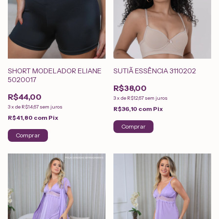
SHORT MODELADOR ELIANE
SUTIÃ ESSÊNCIA 3110202
5020017
R$38,00
R$44,00
3
x
de
R$12,67
sem juros
3
x
de
R$14,67
sem juros
R$36,10
com
Pix
R$41,80
com
Pix
Comprar
Comprar