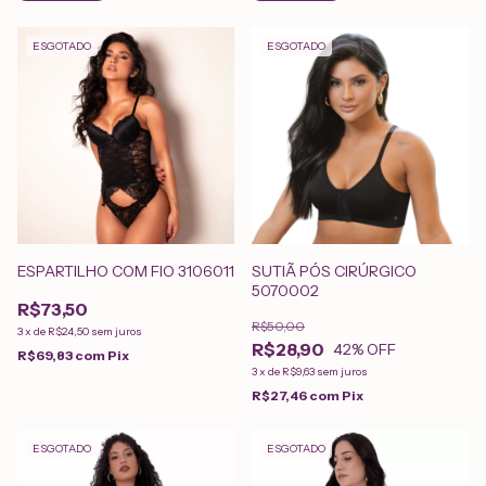
ESGOTADO
ESGOTADO
ESPARTILHO COM FIO 3106011
SUTIÃ PÓS CIRÚRGICO
5070002
R$73,50
R$50,00
3
x
de
R$24,50
sem juros
R$28,90
42
% OFF
R$69,83
com
Pix
3
x
de
R$9,63
sem juros
R$27,46
com
Pix
ESGOTADO
ESGOTADO