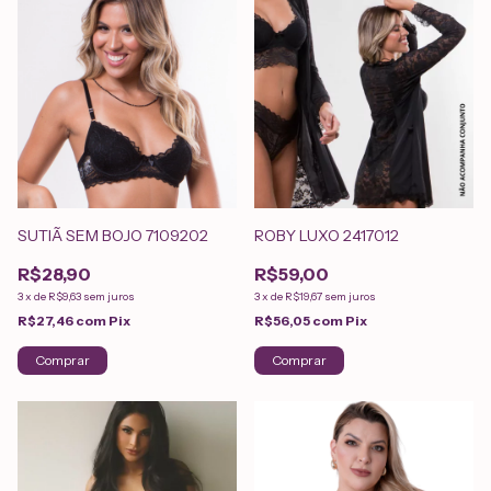
SUTIÃ SEM BOJO 7109202
ROBY LUXO 2417012
R$28,90
R$59,00
3
x
de
R$9,63
sem juros
3
x
de
R$19,67
sem juros
R$27,46
com
Pix
R$56,05
com
Pix
Comprar
Comprar