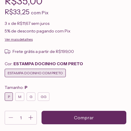
R$35,00
R$33,25
com
Pix
3
x de
R$11,67
sem juros
5% de desconto
pagando com Pix
Ver mais detalhes
Frete grátis
a partir de
R$199,00
Cor:
ESTAMPA DOCINHO COM PRETO
ESTAMPA DOCINHO COM PRETO
Tamanho:
P
P
M
G
GG