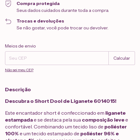
Compra protegida
Seus dados cuidados durante toda a compra.
Trocas e devoluções
Se não gostar, você pode trocar ou devolver.
Entregas para o CEP:
Alterar CEP
Meios de envio
Calcular
Não sei meu CEP
Descrição
Descubra o Short Dool de Liganete 6014015!
Este encantador short é confeccionado em
liganete
estampada
e se destaca pela sua
composição leve
e
confortável. Combinando um tecido liso de
poliéster
100%
e um tecido estampado de
poliéster 96% e