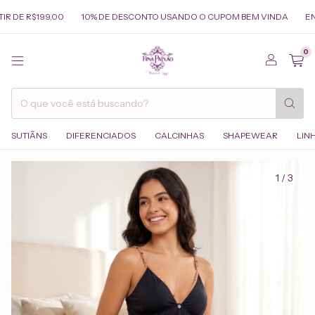
 R$199,00
10% DE DESCONTO USANDO O CUPOM BEM VINDA
ENVIAM
0
SUTIÃNS
DIFERENCIADOS
CALCINHAS
SHAPEWEAR
LIN
1
/
3