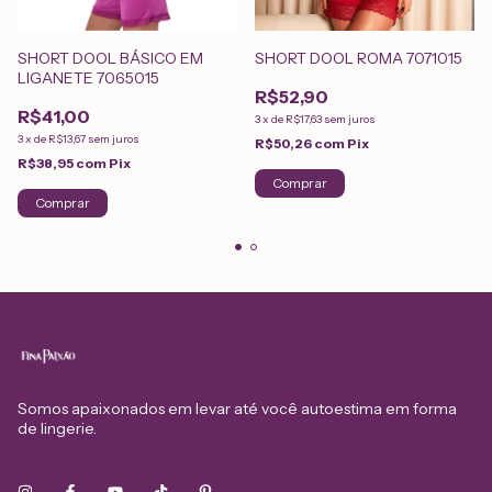
SHORT DOOL BÁSICO EM
SHORT DOOL ROMA 7071015
LIGANETE 7065015
R$52,90
R$41,00
3
x
de
R$17,63
sem juros
3
x
de
R$13,67
sem juros
R$50,26
com
Pix
R$38,95
com
Pix
Comprar
Comprar
Somos apaixonados em levar até você autoestima em forma
de lingerie.