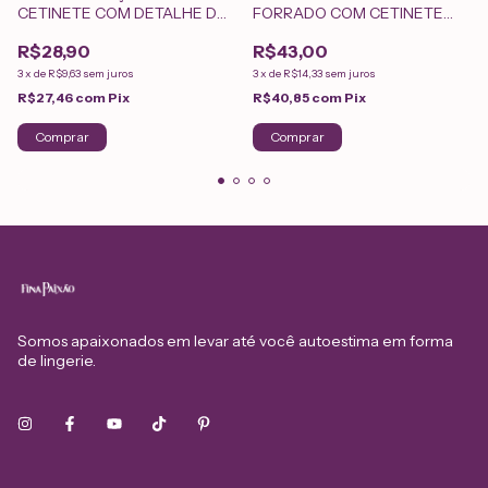
CETINETE COM DETALHE DE
FORRADO COM CETINETE
RENDA 5014002
2560202
R$28,90
R$43,00
3
x
de
R$9,63
sem juros
3
x
de
R$14,33
sem juros
R$27,46
com
Pix
R$40,85
com
Pix
Comprar
Comprar
Somos apaixonados em levar até você autoestima em forma
de lingerie.