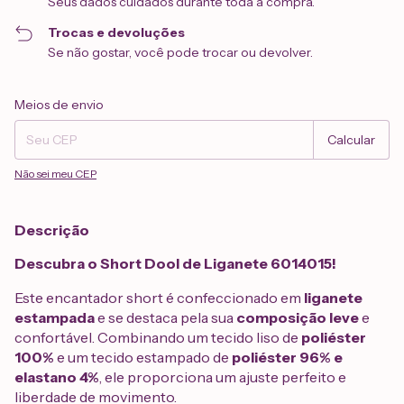
Seus dados cuidados durante toda a compra.
Trocas e devoluções
Se não gostar, você pode trocar ou devolver.
Entregas para o CEP:
Alterar CEP
Meios de envio
Calcular
Não sei meu CEP
Descrição
Descubra o Short Dool de Liganete 6014015!
Este encantador short é confeccionado em
liganete
estampada
e se destaca pela sua
composição leve
e
confortável. Combinando um tecido liso de
poliéster
100%
e um tecido estampado de
poliéster 96% e
elastano 4%
, ele proporciona um ajuste perfeito e
liberdade de movimento.