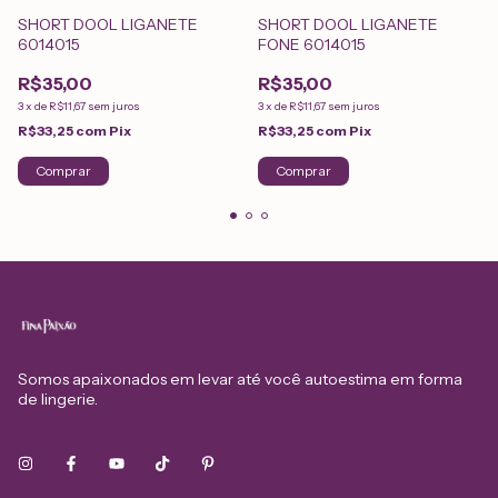
SHORT DOOL LIGANETE
SHORT DOOL LIGANETE
6014015
FONE 6014015
R$35,00
R$35,00
3
x
de
R$11,67
sem juros
3
x
de
R$11,67
sem juros
R$33,25
com
Pix
R$33,25
com
Pix
Comprar
Comprar
Somos apaixonados em levar até você autoestima em forma
de lingerie.