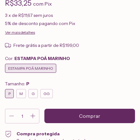
R$33,25
com
Pix
3
x de
R$11,67
sem juros
5% de desconto
pagando com Pix
Ver mais detalhes
Frete grátis
a partir de
R$199,00
Cor:
ESTAMPA POÁ MARINHO
ESTAMPA POÁ MARINHO
Tamanho:
P
P
M
G
GG
Compra protegida